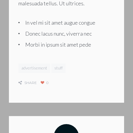
malesuada tellus. Ut ultrices.
In vel mi sit amet augue congue
Donec lacus nunc, viverra nec
Morbi in ipsum sit amet pede
advertisement
stuff
SHARE
0